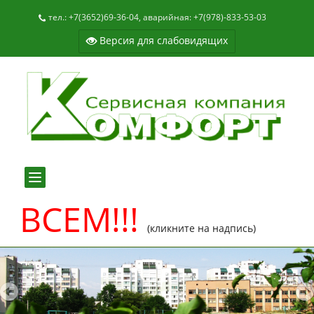
тел.: +7(3652)69-36-04, аварийная: +7(978)-833-53-03
Версия для слабовидящих
Toggle
navigation
ВСЕМ!!!
(кликните на надпись)