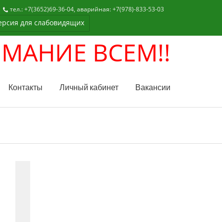
тел.: +7(3652)69-36-04, аварийная: +7(978)-833-53-03
рсия для слабовидящих
НИЕ ВСЕМ!!!
(кликните на надп
Контакты
Личный кабинет
Вакансии