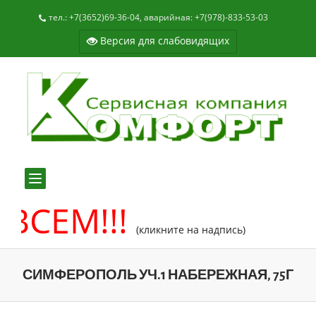
тел.: +7(3652)69-36-04, аварийная: +7(978)-833-53-03
Версия для слабовидящих
Toggle
navigation
ВСЕМ!!!
(кликните на надпись)
СИМФЕРОПОЛЬ УЧ.1 НАБЕРЕЖНАЯ, 75Г