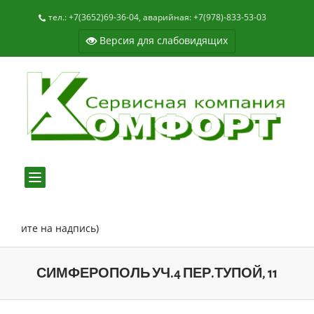
тел.: +7(3652)69-36-04, аварийная: +7(978)-833-53-03
Версия для слабовидящих
Toggle
navigation
кните на надпись)
СИМФЕРОПОЛЬ УЧ.4 ПЕР.ТУПОЙ, 11